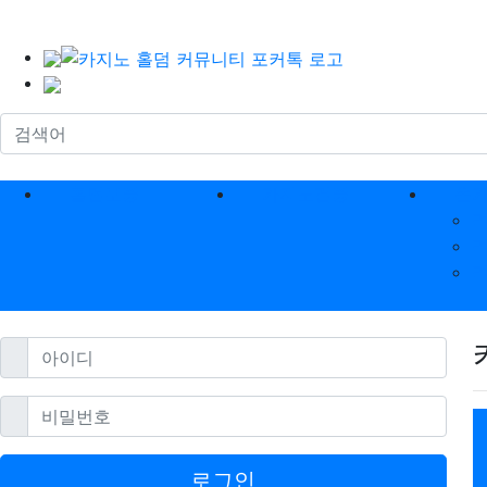
상단 네비
메인 메뉴
홀덤보증
카지노검증
온
필수
아이디
필수
비밀번호
로그인