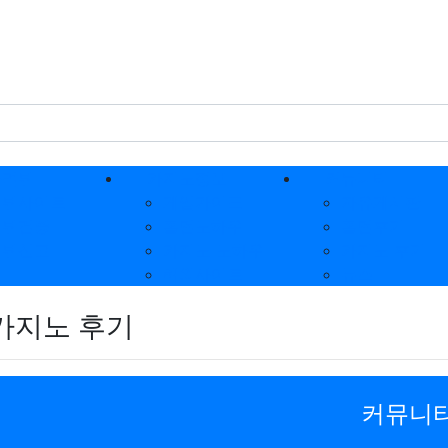
카먹튀
카지노정보
커뮤니티
먹튀사이트
게임가이드
자유게시판
먹튀검증
홀덤노하우
홀덤후기
먹튀신고
카지노 노하우
카지노 후기
해외사이트
뉴스
카지노 후기
커뮤니