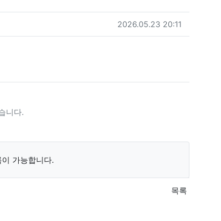
작성일
2026.05.23 20:11
습니다.
록이 가능합니다.
목록