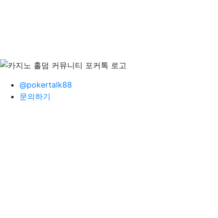
@pokertalk88
문의하기
Cop yright (C) 포커톡 : 온라인홀덤, 카지노사이트, 포커 정보공유 
전체메뉴
로그인
자동로그인
필수
아이디
필수
비밀번호