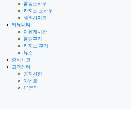
홀덤노하우
카지노 노하우
해외사이트
커뮤니티
자유게시판
홀덤후기
카지노 후기
뉴스
출석체크
고객센터
공지사항
이벤트
1:1문의