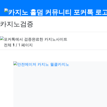
카지노검증
전체
1
/ 1 페이지