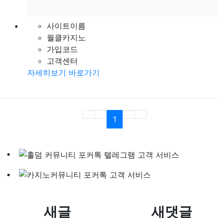
사이트이름
월클카지노
가입코드
고객센터
자세히보기
바로가기
(current)
1
새글
새댓글