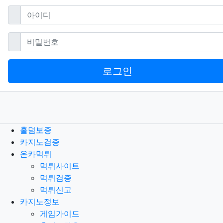
필수
아이디
필수
비밀번호
로그인
홀덤보증
카지노검증
온카먹튀
먹튀사이트
먹튀검증
먹튀신고
카지노정보
게임가이드