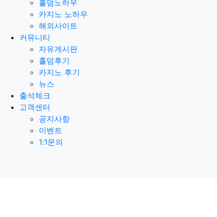
홀덤노하우
카지노 노하우
해외사이트
커뮤니티
자유게시판
홀덤후기
카지노 후기
뉴스
출석체크
고객센터
공지사항
이벤트
1:1문의