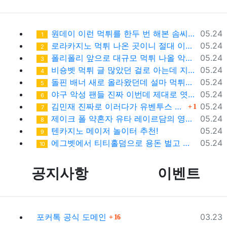
등록일
원데이 이런 먹튀를 한두 번 해본 솜씨가 아니에요.
05.24
1
등록일
로라카지노 먹튀 나온 곳이니 절대 이용하면 안 됩니다.
05.24
2
등록일
폴리폴리 앞으로 대규모 먹튀 나올 악질 사이트입니다.
05.24
3
등록일
비숑벳 먹튀 글 많았던 걸로 아는데 지금은 또 안 보이네요.
05.24
4
등록일
돌핀 배너 새로 올라왔던데 설마 먹튀사이트 아니겠죠?
05.24
5
등록일
야구 악성 팬들 진짜 이번데 제대로 엿됐음 좋겠네요.
05.24
6
댓글
등록일
김민재 진짜로 이러다가 유벤투스 가는 건 아닐까요?
05.24
1
7
등록일
제이크 폴 약혼자 유타 레이르담의 영화 같은 삶
05.24
8
등록일
텐카지노 메이저 놀이터 추천!
05.24
9
등록일
에그벳에서 티티홀덤으로 용돈 벌고 있습니다.
05.24
10
공지사항
이벤트
댓글
등록일
포커톡 공식 도메인
03.23
16