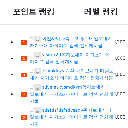
포인트 랭킹
레벨 랭킹
이천사이다
쪽지보내기
메일보내기
1,200
1
자기소개
아이디로 검색
전체게시물
visitor29
쪽지보내기
자기소개
아
1,000
2
이디로 검색
전체게시물
zfmhldnyvk249
쪽지보내기
메일보
1,000
3
내기
자기소개
아이디로 검색
전체게시물
sdvmaskvsmdkvm
쪽지보내기
메
1,000
일보내기
자기소개
아이디로 검색
전체게
4
시물
sdafdsfdsfsdvsadv
쪽지보내기
메
1,000
일보내기
자기소개
아이디로 검색
전체게
5
시물