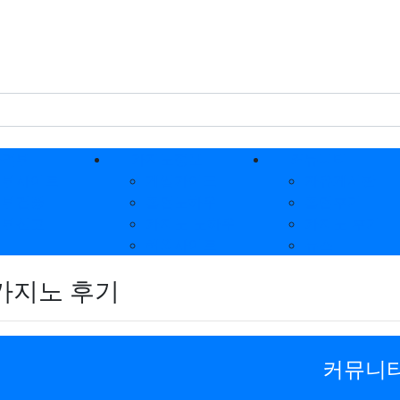
카먹튀
카지노정보
커뮤니티
먹튀사이트
게임가이드
자유게시판
먹튀검증
홀덤노하우
홀덤후기
먹튀신고
카지노 노하우
카지노 후기
해외사이트
뉴스
카지노 후기
커뮤니