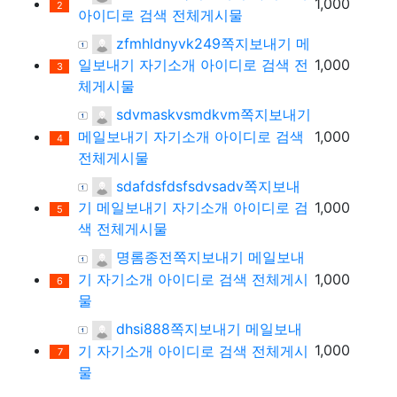
1,000
2
아이디로 검색
전체게시물
zfmhldnyvk249
쪽지보내기
메
1,000
일보내기
자기소개
아이디로 검색
전
3
체게시물
sdvmaskvsmdkvm
쪽지보내기
1,000
메일보내기
자기소개
아이디로 검색
4
전체게시물
sdafdsfdsfsdvsadv
쪽지보내
1,000
기
메일보내기
자기소개
아이디로 검
5
색
전체게시물
명롬종전
쪽지보내기
메일보내
1,000
기
자기소개
아이디로 검색
전체게시
6
물
dhsi888
쪽지보내기
메일보내
1,000
기
자기소개
아이디로 검색
전체게시
7
물