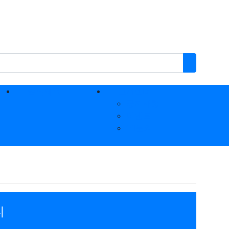
출석체크
고객센터
공지사항
이벤트
1:1문의
티