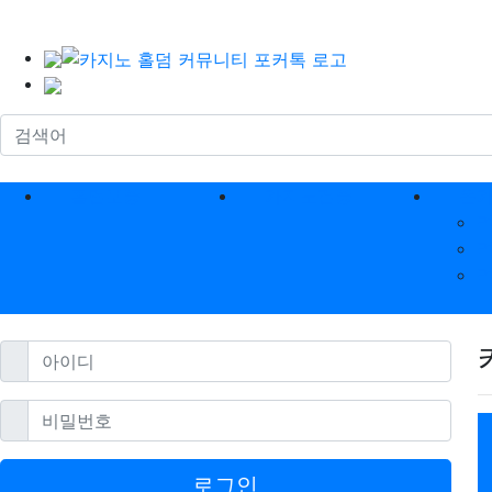
상단 네비
메인 메뉴
홀덤보증
카지노검증
온
필수
아이디
필수
비밀번호
로그인