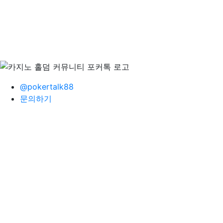
@pokertalk88
문의하기
Cop yright (C) 포커톡 : 온라인홀덤, 카지노사이트, 포커 정보공유 
전체메뉴
로그인
자동로그인
필수
아이디
필수
비밀번호