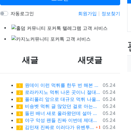
자동로그인
회원가입
정보찾기
새글
새댓글
등록일
원데이 이런 먹튀를 한두 번 해본 솜씨가 아니에요.
05.24
1
등록일
로라카지노 먹튀 나온 곳이니 절대 이용하면 안 됩니다.
05.24
2
등록일
폴리폴리 앞으로 대규모 먹튀 나올 악질 사이트입니다.
05.24
3
등록일
비숑벳 먹튀 글 많았던 걸로 아는데 지금은 또 안 보이네요.
05.24
4
등록일
돌핀 배너 새로 올라왔던데 설마 먹튀사이트 아니겠죠?
05.24
5
등록일
야구 악성 팬들 진짜 이번데 제대로 엿됐음 좋겠네요.
05.24
6
댓글
등록일
김민재 진짜로 이러다가 유벤투스 가는 건 아닐까요?
05.24
1
7