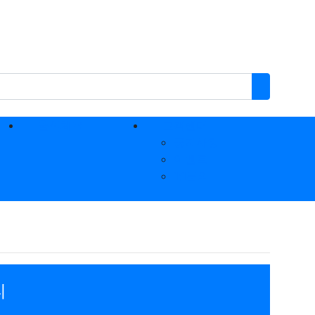
출석체크
고객센터
공지사항
이벤트
1:1문의
티