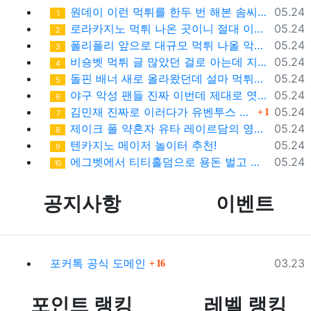
등록일
원데이 이런 먹튀를 한두 번 해본 솜씨가 아니에요.
05.24
1
등록일
로라카지노 먹튀 나온 곳이니 절대 이용하면 안 됩니다.
05.24
2
등록일
폴리폴리 앞으로 대규모 먹튀 나올 악질 사이트입니다.
05.24
3
등록일
비숑벳 먹튀 글 많았던 걸로 아는데 지금은 또 안 보이네요.
05.24
4
등록일
돌핀 배너 새로 올라왔던데 설마 먹튀사이트 아니겠죠?
05.24
5
등록일
야구 악성 팬들 진짜 이번데 제대로 엿됐음 좋겠네요.
05.24
6
댓글
등록일
김민재 진짜로 이러다가 유벤투스 가는 건 아닐까요?
05.24
1
7
등록일
제이크 폴 약혼자 유타 레이르담의 영화 같은 삶
05.24
8
등록일
텐카지노 메이저 놀이터 추천!
05.24
9
등록일
에그벳에서 티티홀덤으로 용돈 벌고 있습니다.
05.24
10
공지사항
이벤트
댓글
등록일
포커톡 공식 도메인
03.23
16
포인트 랭킹
레벨 랭킹