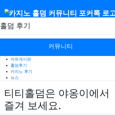
홀덤 후기
커뮤니티
자유게시판
홀덤후기
카지노 후기
뉴스
티티홀덤은 야옹이에서
즐겨 보세요.