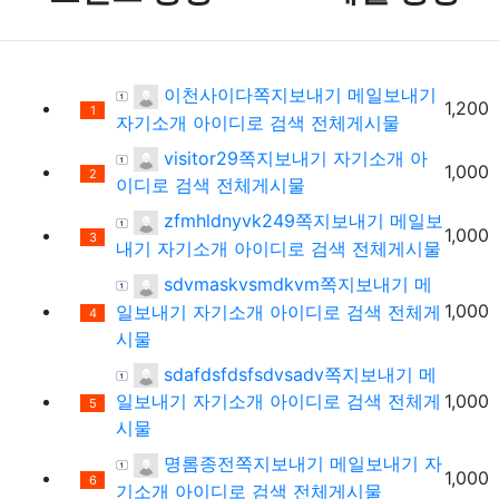
이천사이다
쪽지보내기
메일보내기
1,200
1
자기소개
아이디로 검색
전체게시물
visitor29
쪽지보내기
자기소개
아
1,000
2
이디로 검색
전체게시물
zfmhldnyvk249
쪽지보내기
메일보
1,000
3
내기
자기소개
아이디로 검색
전체게시물
sdvmaskvsmdkvm
쪽지보내기
메
1,000
일보내기
자기소개
아이디로 검색
전체게
4
시물
sdafdsfdsfsdvsadv
쪽지보내기
메
1,000
일보내기
자기소개
아이디로 검색
전체게
5
시물
명롬종전
쪽지보내기
메일보내기
자
1,000
6
기소개
아이디로 검색
전체게시물