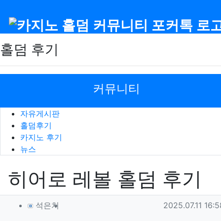
홀덤 후기
커뮤니티
자유게시판
홀덤후기
카지노 후기
뉴스
히어로 레볼 홀덤 후기
작성자 정보
작성
작성일
석은치
2025.07.11 16:5