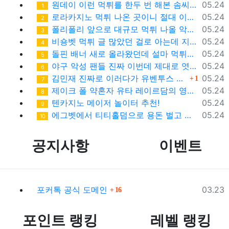
등록일
원데이 이런 먹튀를 한두 번 해본 솜씨가 아니에요.
05.24
1
등록일
로라카지노 먹튀 나온 곳이니 절대 이용하면 안 됩니다.
05.24
2
등록일
폴리폴리 앞으로 대규모 먹튀 나올 악질 사이트입니다.
05.24
3
등록일
비숑벳 먹튀 글 많았던 걸로 아는데 지금은 또 안 보이네요.
05.24
4
등록일
돌핀 배너 새로 올라왔던데 설마 먹튀사이트 아니겠죠?
05.24
5
등록일
야구 악성 팬들 진짜 이번데 제대로 엿됐음 좋겠네요.
05.24
6
댓글
등록일
김민재 진짜로 이러다가 유벤투스 가는 건 아닐까요?
05.24
1
7
등록일
제이크 폴 약혼자 유타 레이르담의 영화 같은 삶
05.24
8
등록일
텐카지노 메이저 놀이터 추천!
05.24
9
등록일
에그벳에서 티티홀덤으로 용돈 벌고 있습니다.
05.24
10
공지사항
이벤트
댓글
등록일
포커톡 공식 도메인
03.23
16
포인트 랭킹
레벨 랭킹