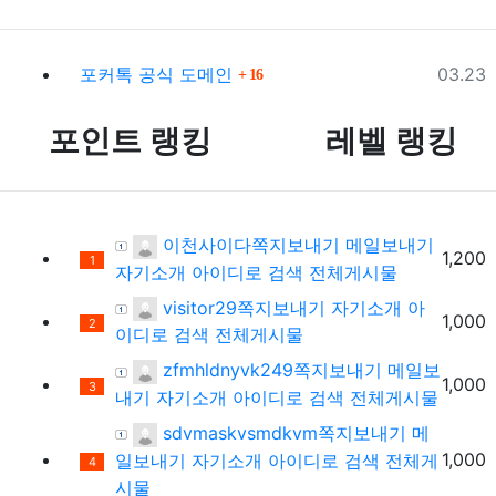
댓글
등록일
포커톡 공식 도메인
03.23
16
포인트 랭킹
레벨 랭킹
이천사이다
쪽지보내기
메일보내기
1,200
1
자기소개
아이디로 검색
전체게시물
visitor29
쪽지보내기
자기소개
아
1,000
2
이디로 검색
전체게시물
zfmhldnyvk249
쪽지보내기
메일보
1,000
3
내기
자기소개
아이디로 검색
전체게시물
sdvmaskvsmdkvm
쪽지보내기
메
1,000
일보내기
자기소개
아이디로 검색
전체게
4
시물