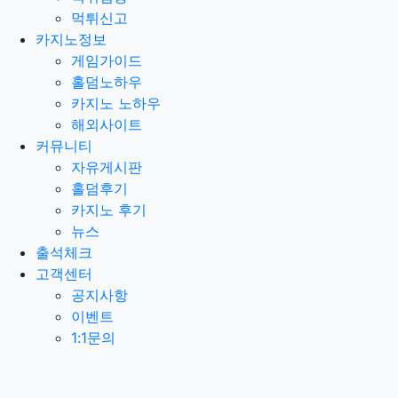
먹튀신고
카지노정보
게임가이드
홀덤노하우
카지노 노하우
해외사이트
커뮤니티
자유게시판
홀덤후기
카지노 후기
뉴스
출석체크
고객센터
공지사항
이벤트
1:1문의