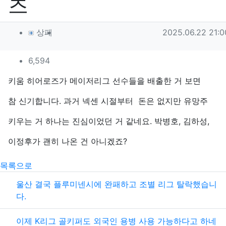
즈
작성자 정보
작성
작성일
상패
2025.06.22 21:0
컨텐츠 정보
조회
6,594
본문
키움 히어로즈가 메이저리그 선수들을 배출한 거 보면
참 신기합니다. 과거 넥센 시절부터 돈은 없지만 유망주
키우는 거 하나는 진심이었던 거 같네요. 박병호, 김하성,
이정후가 괜히 나온 건 아니겠죠?
목록으로
관련자료
울산 결국 플루미넨시에 완패하고 조별 리그 탈락했습니
다.
이제 K리그 골키퍼도 외국인 용병 사용 가능하다고 하네