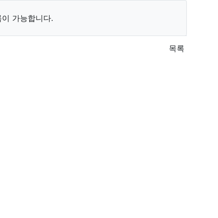
록이 가능합니다.
목록