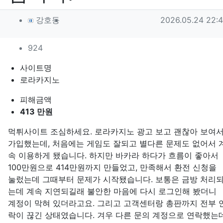
작성자 정보
작성
작성일
강호동
2026.05.24 22:4
컨텐츠 정보
조회
924
본문
사이트명
로라카지노
피해금액
413 만원
먹튀사이트 조심하세요. 로라카지노 광고 보고 괜찮아 보여
가입했는데, 처음에는 게임도 잘되고 별다른 문제도 없어서 
속 이용하게 됐습니다. 하지만 바카라 하다가 흐름이 좋아서
100만원으로 414만원까지 만들었고, 만족해서 환전 신청을
눌렀는데 그때부터 문제가 시작됐습니다. 보통은 금방 처리
는데 계속 지연되길래 불안한 마음에 다시 로그인해 봤더니
계정이 막혀 있더라고요. 그리고 고객센터랑 총판까지 전부 
락이 끊긴 상태였습니다. 겨우 다른 문의 계정으로 연락했는