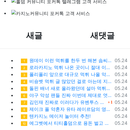
새글
새댓글
등록일
원데이 이런 먹튀를 한두 번 해본 솜씨가 아니에요.
05.24
1
등록일
로라카지노 먹튀 나온 곳이니 절대 이용하면 안 됩니다.
05.24
2
등록일
폴리폴리 앞으로 대규모 먹튀 나올 악질 사이트입니다.
05.24
3
등록일
비숑벳 먹튀 글 많았던 걸로 아는데 지금은 또 안 보이네요.
05.24
4
등록일
돌핀 배너 새로 올라왔던데 설마 먹튀사이트 아니겠죠?
05.24
5
등록일
야구 악성 팬들 진짜 이번데 제대로 엿됐음 좋겠네요.
05.24
6
댓글
등록일
김민재 진짜로 이러다가 유벤투스 가는 건 아닐까요?
05.24
1
7
등록일
제이크 폴 약혼자 유타 레이르담의 영화 같은 삶
05.24
8
등록일
텐카지노 메이저 놀이터 추천!
05.24
9
등록일
에그벳에서 티티홀덤으로 용돈 벌고 있습니다.
05.24
10