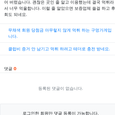
어 버렸습니다. 괜찮은 곳인 줄 알고 이용했는데 결국 먹튀라
서 너무 억울합니다. 이럴 줄 알았으면 보증업체 쓸걸 하고 
회도 되네요.
관련자료
무채색 회원 당첨금 아무렇지 않게 먹튀 하는 구멍가게입
니다.
클럽비 증거 안 남기고 먹튀 하려고 테더로 충전 받네요.
댓글
0
등록된 댓글이 없습니다.
로그인한 회원만 댓글 등록이 가능합니다.