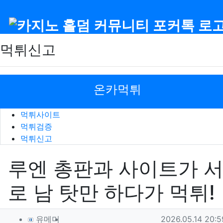
먹튀신고
온카먹튀
먹튀사이트
먹튀검증
먹튀신고
루엔 총판과 사이트가 
로 남 탓만 하다가 먹튀!
작성자 정보
작성
작성일
유메미
2026.05.14 20:5