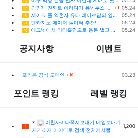
등록일
야구 악성 팬들 진짜 이번데 제대로 엿됐음 좋겠네요.
05.24
6
댓글
등록일
김민재 진짜로 이러다가 유벤투스 가는 건 아닐까요?
05.24
1
7
등록일
제이크 폴 약혼자 유타 레이르담의 영화 같은 삶
05.24
8
등록일
텐카지노 메이저 놀이터 추천!
05.24
9
등록일
에그벳에서 티티홀덤으로 용돈 벌고 있습니다.
05.24
10
공지사항
이벤트
댓글
등록일
포커톡 공식 도메인
03.23
16
포인트 랭킹
레벨 랭킹
이천사이다
쪽지보내기
메일보내기
1,200
1
자기소개
아이디로 검색
전체게시물