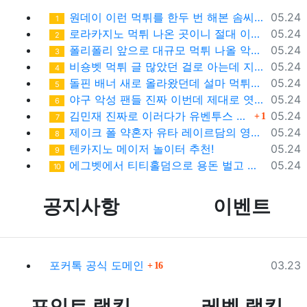
등록일
원데이 이런 먹튀를 한두 번 해본 솜씨가 아니에요.
05.24
1
등록일
로라카지노 먹튀 나온 곳이니 절대 이용하면 안 됩니다.
05.24
2
등록일
폴리폴리 앞으로 대규모 먹튀 나올 악질 사이트입니다.
05.24
3
등록일
비숑벳 먹튀 글 많았던 걸로 아는데 지금은 또 안 보이네요.
05.24
4
등록일
돌핀 배너 새로 올라왔던데 설마 먹튀사이트 아니겠죠?
05.24
5
등록일
야구 악성 팬들 진짜 이번데 제대로 엿됐음 좋겠네요.
05.24
6
댓글
등록일
김민재 진짜로 이러다가 유벤투스 가는 건 아닐까요?
05.24
1
7
등록일
제이크 폴 약혼자 유타 레이르담의 영화 같은 삶
05.24
8
등록일
텐카지노 메이저 놀이터 추천!
05.24
9
등록일
에그벳에서 티티홀덤으로 용돈 벌고 있습니다.
05.24
10
공지사항
이벤트
댓글
등록일
포커톡 공식 도메인
03.23
16
포인트 랭킹
레벨 랭킹