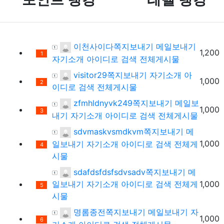
이천사이다
쪽지보내기
메일보내기
1,200
1
자기소개
아이디로 검색
전체게시물
visitor29
쪽지보내기
자기소개
아
1,000
2
이디로 검색
전체게시물
zfmhldnyvk249
쪽지보내기
메일보
1,000
3
내기
자기소개
아이디로 검색
전체게시물
sdvmaskvsmdkvm
쪽지보내기
메
1,000
일보내기
자기소개
아이디로 검색
전체게
4
시물
sdafdsfdsfsdvsadv
쪽지보내기
메
1,000
일보내기
자기소개
아이디로 검색
전체게
5
시물
명롬종전
쪽지보내기
메일보내기
자
1,000
6