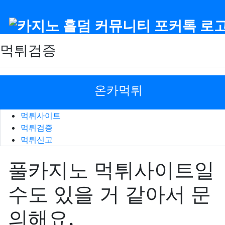
먹튀검증
온카먹튀
먹튀사이트
먹튀검증
먹튀신고
풀카지노 먹튀사이트일
수도 있을 거 같아서 문
의해요.