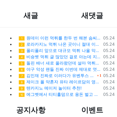
새글
새댓글
등록일
원데이 이런 먹튀를 한두 번 해본 솜씨가 아니에요.
05.24
1
등록일
로라카지노 먹튀 나온 곳이니 절대 이용하면 안 됩니다.
05.24
2
등록일
폴리폴리 앞으로 대규모 먹튀 나올 악질 사이트입니다.
05.24
3
등록일
비숑벳 먹튀 글 많았던 걸로 아는데 지금은 또 안 보이네요.
05.24
4
등록일
돌핀 배너 새로 올라왔던데 설마 먹튀사이트 아니겠죠?
05.24
5
등록일
야구 악성 팬들 진짜 이번데 제대로 엿됐음 좋겠네요.
05.24
6
댓글
등록일
김민재 진짜로 이러다가 유벤투스 가는 건 아닐까요?
05.24
1
7
등록일
제이크 폴 약혼자 유타 레이르담의 영화 같은 삶
05.24
8
등록일
텐카지노 메이저 놀이터 추천!
05.24
9
등록일
에그벳에서 티티홀덤으로 용돈 벌고 있습니다.
05.24
10
공지사항
이벤트