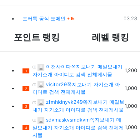
댓글
등록일
포커톡 공식 도메인
03.23
16
포인트 랭킹
레벨 랭킹
이천사이다
쪽지보내기
메일보내기
1,200
1
자기소개
아이디로 검색
전체게시물
visitor29
쪽지보내기
자기소개
아
1,000
2
이디로 검색
전체게시물
zfmhldnyvk249
쪽지보내기
메일보
1,000
3
내기
자기소개
아이디로 검색
전체게시물
sdvmaskvsmdkvm
쪽지보내기
메
1,000
일보내기
자기소개
아이디로 검색
전체게
4
시물