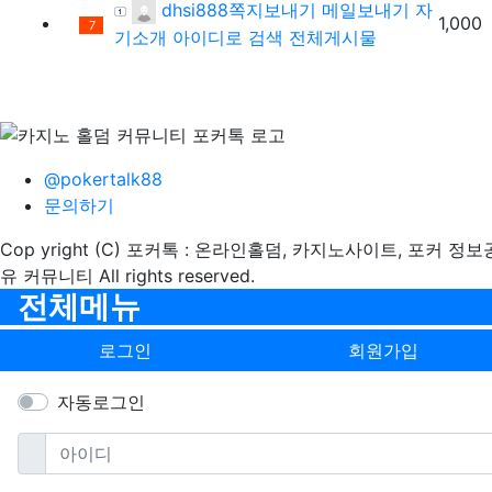
dhsi888
쪽지보내기
메일보내기
자
1,000
7
기소개
아이디로 검색
전체게시물
@pokertalk88
문의하기
Cop yright (C) 포커톡 : 온라인홀덤, 카지노사이트, 포커 정보
유 커뮤니티 All rights reserved.
전체메뉴
로그인
회원가입
자동로그인
필수
아이디