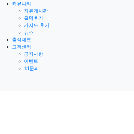
커뮤니티
자유게시판
홀덤후기
카지노 후기
뉴스
출석체크
고객센터
공지사항
이벤트
1:1문의