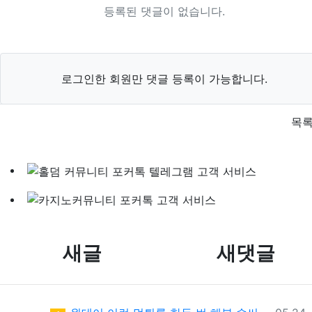
등록된 댓글이 없습니다.
로그인한 회원만 댓글 등록이 가능합니다.
목
새글
새댓글