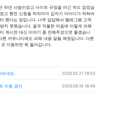
만 하던 사람이었고 사이트 규정을 어긴 적도 없었습
어졌고 환전 신청을 하자마자 갑자기 아이디가 막혀버
터 했다는 점입니다. 너무 답답해서 텔레그램 고객
 받지 못했습니다. 결국 억울한 마음에 이렇게 피해
분이 계시면 대신 이야기 좀 전해주셨으면 좋겠습니
 다른 커뮤니티에도 피해 내용 알릴 예정입니다. 다른
 곳 이용하면 목 돌아갑니다.
작성일
거라네요.
2026.05.21 19:53
작성일
트 이용 금지
2026.05.19 18:40