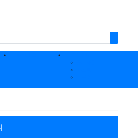
출석체크
고객센터
공지사항
이벤트
1:1문의
튀