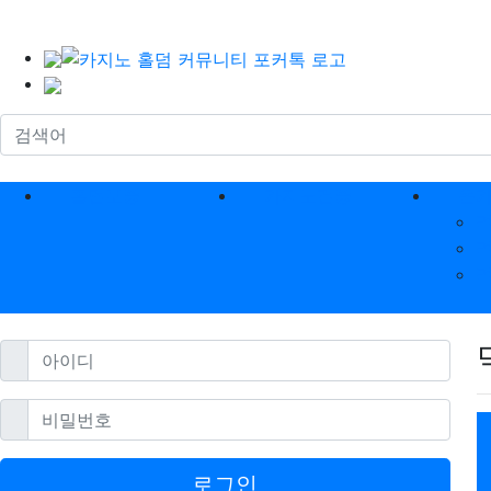
상단 네비
메인 메뉴
홀덤보증
카지노검증
온
필수
아이디
필수
비밀번호
로그인