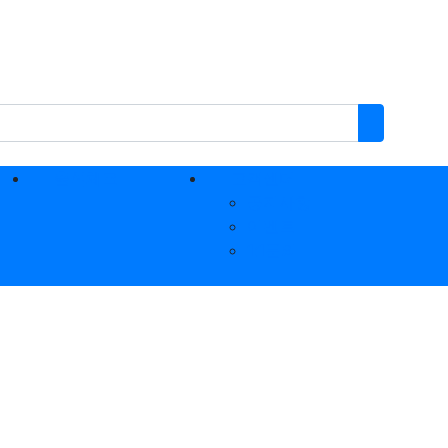
출석체크
고객센터
공지사항
이벤트
1:1문의