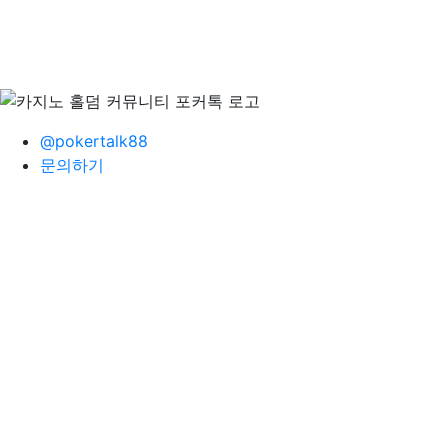
@pokertalk88
문의하기
Cop yright (C) 포커톡 : 온라인홀덤, 카지노사이트, 포커 정보공유 
전체메뉴
로그인
자동로그인
필수
아이디
필수
비밀번호