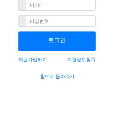
필수
아이디
필수
비밀번호
로그인
회원가입하기
회원정보찾기
홈으로 돌아가기