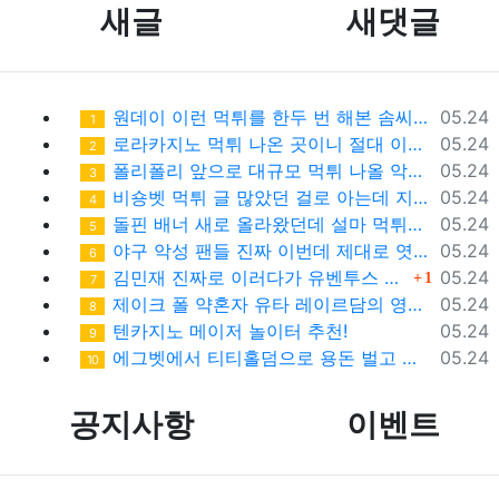
새글
새댓글
등록일
원데이 이런 먹튀를 한두 번 해본 솜씨가 아니에요.
05.24
1
등록일
로라카지노 먹튀 나온 곳이니 절대 이용하면 안 됩니다.
05.24
2
등록일
폴리폴리 앞으로 대규모 먹튀 나올 악질 사이트입니다.
05.24
3
등록일
비숑벳 먹튀 글 많았던 걸로 아는데 지금은 또 안 보이네요.
05.24
4
등록일
돌핀 배너 새로 올라왔던데 설마 먹튀사이트 아니겠죠?
05.24
5
등록일
야구 악성 팬들 진짜 이번데 제대로 엿됐음 좋겠네요.
05.24
6
댓글
등록일
김민재 진짜로 이러다가 유벤투스 가는 건 아닐까요?
05.24
1
7
등록일
제이크 폴 약혼자 유타 레이르담의 영화 같은 삶
05.24
8
등록일
텐카지노 메이저 놀이터 추천!
05.24
9
등록일
에그벳에서 티티홀덤으로 용돈 벌고 있습니다.
05.24
10
공지사항
이벤트