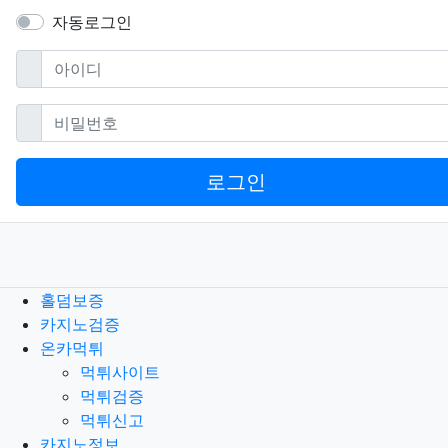
자동로그인
필수
아이디
필수
비밀번호
로그인
홀덤보증
카지노검증
온카먹튀
먹튀사이트
먹튀검증
먹튀신고
카지노정보