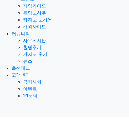
게임가이드
홀덤노하우
카지노 노하우
해외사이트
커뮤니티
자유게시판
홀덤후기
카지노 후기
뉴스
출석체크
고객센터
공지사항
이벤트
1:1문의