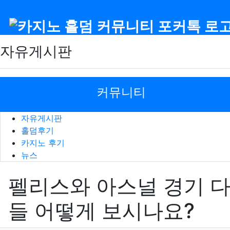
자유게시판
커뮤니티
자유게시판
홀덤후기
카지노 후기
뉴스
펠리스와 아스널 경기 
들 어떻게 보시나요?